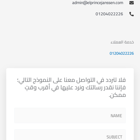
admin@elprincejanssen.com
01204022226
خدمة العملاء
01204022226 ​
فلا تتردد في التواصل معنا على النموذج التالي؛
فإننا نقدر رسالتك ونرد عليها في أقرب وقتٍ
ممكن.
N
a
m
S
e