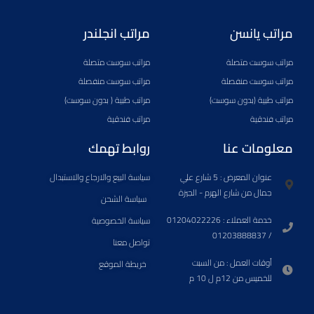
m
a
o
u
s
b
a
g
k
b
a
o
مراتب يانسن
مراتب انجلندر
r
r
e
p
o
k
a
p
k
مراتب سوست متصلة
مراتب سوست متصلة
e
m
-
d
s
مراتب سوست منفصلة
مراتب سوست منفصلة
-
q
مراتب طبية (بدون سوست)
مراتب طبية ( بدون سوست)
a
u
مراتب فندقية
مراتب فندقية
l
a
t
r
معلومات عنا
روابط تهمك
e
عنوان المعرض : 5 شارع علي
سياسة البيع والارجاع والاستبدال
جمال من شارع الهرم - الجيزة
سياسة الشحن​
خدمة العملاء : 01204022226
سياسة الخصوصية
/ 01203888837
تواصل معنا
أوقات العمل : من السبت
خريطة الموقع
للخميس من 12م ل 10 م