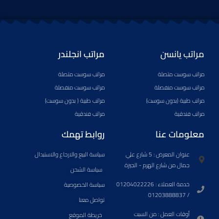
a
n
i
o
h
a
p
s
k
u
a
c
-
t
t
t
t
e
m
a
o
u
s
b
a
g
k
b
a
o
مراتب يانسن
مراتب انجلندر
r
r
e
p
o
k
a
p
k
مراتب سوست متصلة
مراتب سوست متصلة
e
m
-
d
s
مراتب سوست منفصلة
مراتب سوست منفصلة
-
q
مراتب طبية (بدون سوست)
مراتب طبية ( بدون سوست)
a
u
مراتب فندقية
مراتب فندقية
l
a
t
r
معلومات عنا
روابط تهمك
e
عنوان المعرض : 5 شارع علي
سياسة البيع والارجاع والاستبدال
جمال من شارع الهرم - الجيزة
سياسة الشحن​
خدمة العملاء : 01204022226
سياسة الخصوصية
/ 01203888837
تواصل معنا
أوقات العمل : من السبت
خريطة الموقع