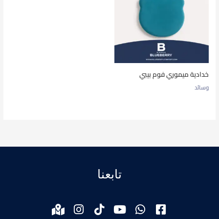
خدادية ميموري فوم بيبي
وسائد
تابعنا
M
I
T
Y
W
F