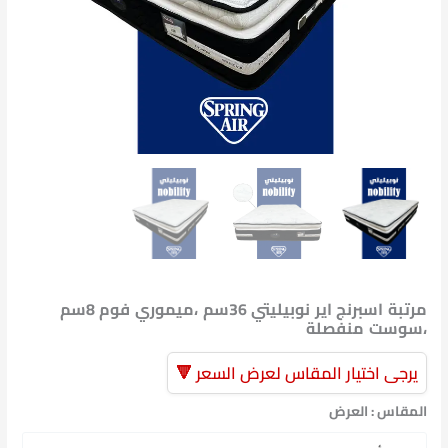
منفصلة
مرتبة اسبرنج اير نوبيليتي 36سم ،ميموري فوم 8سم
،سوست منفصلة
يرجى اختيار المقاس لعرض السعر 🔻
المقاس : العرض