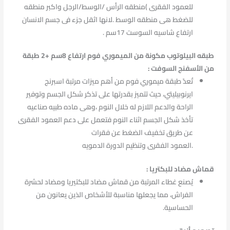
للعمود الفقرى )منطقه الرأس /الوسط/الرجل واكبر منطقه
للضغط هى منطقه الوسط .لانها اثقل جزء فى جسم الانسان
ارتفاع شاسيه السوست 17سم .
طبقه البيلوتوب مكونة من الميموري فوم ارتفاع 8سم +2 طبقة
من الأسفنج السوفت :
تُعدّ طبقة ميموري فوم من أهم ميزات مرتبة اسبرنج
ايرنوبيليتي، حيث تتميز بقدرتها على تذكر شكل الجسم وتوفير
الراحة والدعم اللازم له خلال النوم ،وهى ماده طبيه صناعيه
تأخذ شكل الجسم اثناء النوم فتعمل على دعم العمود الفقرى
عن طريق تخفيف الضغط عن فقرات
.العمود الفقرى وتنظيم الدورة الدمويه
قماش مضاد للبكتريا :
يُصنع غطاء المرتبة من قماش مضاد للبكتيريا ومضاد لحشرة
الفراش، مما يجعلها مناسبة للأشخاص الذين يعانون من
الحساسية.