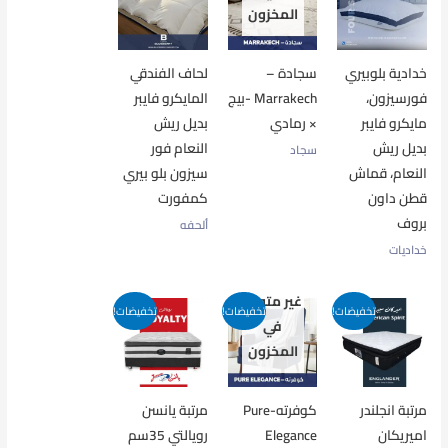
المخزون
خدادية بلوبيري
سجادة –
لحاف الفندقي
فورسيزون،
Marrakech -بيج
المايكرو فايبر
مايكرو فايبر
× رمادي
بديل ريش
بديل ريش
النعام فور
سجاد
النعام، قماش
سيزون بلو بيري
قطن داون
كمفورت
بروف
ألحفه
خداديات
غير متوفر
تخفيضات!
تخفيضات!
تخفيضات!
في
المخزون
مرتبة انجلندر
كوفرته-Pure
مرتبة يانسن
اميريكان
Elegance
رويالتي 35سم