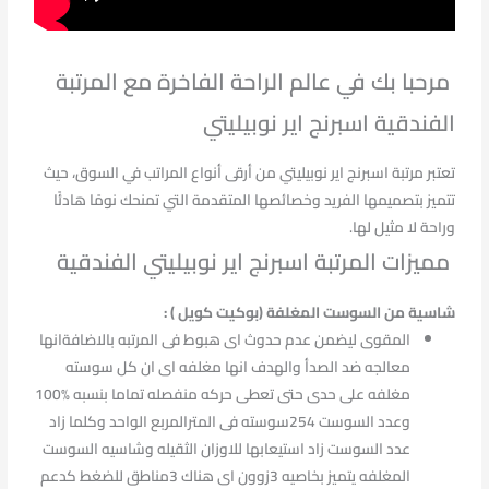
مرحبا بك في عالم الراحة الفاخرة مع المرتبة
الفندقية اسبرنج اير نوبيليتي
تعتبر مرتبة اسبرنج اير نوبيليتي من أرقى أنواع المراتب في السوق، حيث
تتميز بتصميمها الفريد وخصائصها المتقدمة التي تمنحك نومًا هادئًا
وراحة لا مثيل لها.
مميزات المرتبة اسبرنج اير نوبيليتي الفندقية
شاسية من السوست المغلفة (بوكيت كويل ) :
المقوى ليضمن عدم حدوث اى هبوط فى المرتبه بالاضافةانها
معالجه ضد الصدأ والهدف انها مغلفه اى ان كل سوسته
مغلفه على حدى حتى تعطى حركه منفصله تماما بنسبه %100
وعدد السوست 254سوسته فى المترالمربع الواحد وكلما زاد
عدد السوست زاد استيعابها للاوزان الثقيله وشاسيه السوست
المغلفه يتميز بخاصيه 3زوون اى هناك 3مناطق للضغط كدعم