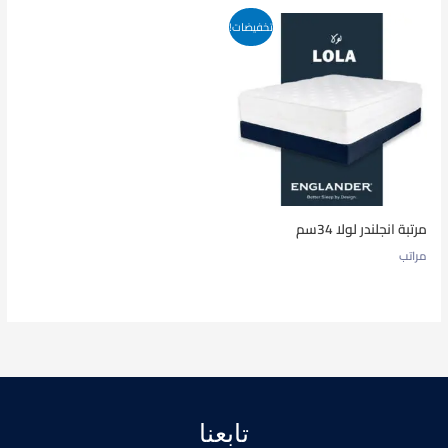
تخفيضات!
مرتبة انجلندر لولا 34سم
مراتب
تابعنا