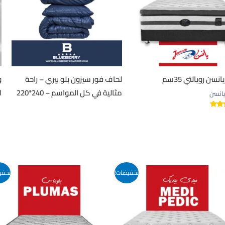
نسن رويالتي 35سم
لحاف فور سيزون بلو بيري – راحة
و
مثالية في كل المواسم – 240*220
ا
يانسن
ييم
تخفيضات!
تخفي