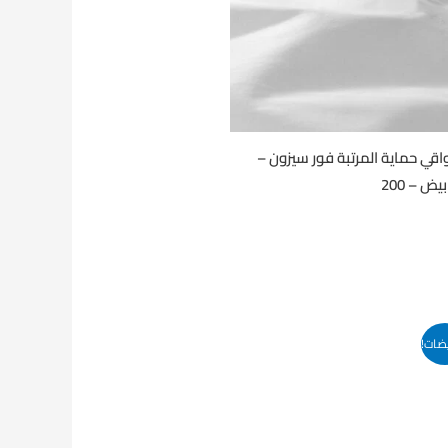
اقي حماية المرتبة فور سيزون –
بيض – 200
ضات!