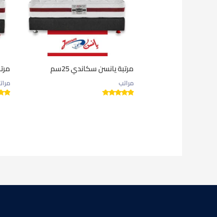
مرتبة يانسن سكاندي 25سم
مرتب
مراتب
مرات
تم التقييم
تم ال
5.00
5.00
من 5
من 5