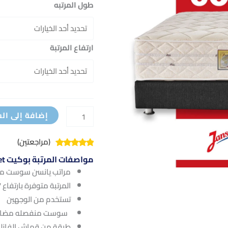
30سم
طول المرتبه
ارتفاع المرتبة
إضافة إلى ال
(مراجعتين)
تم التقييم بـ
مواصفات المرتبة بوكيت JANSSEN Pocket
5.00
من 5
مراتب يانسن سوست م
بناءً على
تقييم عميل
المرتبة متوفرة بارتفاع 27سم و 30سم
واحد
تستخدم من الوجهين
سوست منفصله مضادة للصدأ ، 255سوستة 
طبقة من قماش الفازلي