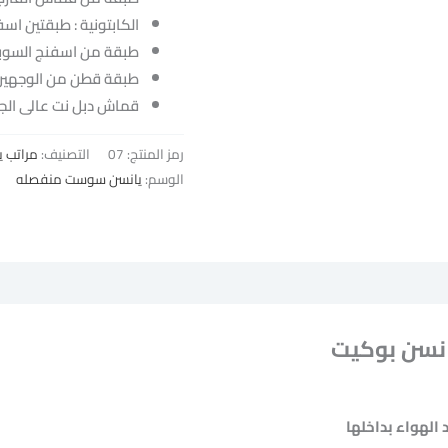
الكابتونية : طبقتين اسفنج 1.50سم كثافة 20 + فيبر 
طبقة من اسفنج السوبر سوفت 3سم كثافة
طبقة قطن من الوجهين
قماش دبل نت عالى الج
رمز المنتج:
07
التصنيف:
مراتب 
الوسم:
يانسن سوست منفصله
انسن بوكيت
 الهواء بداخلها