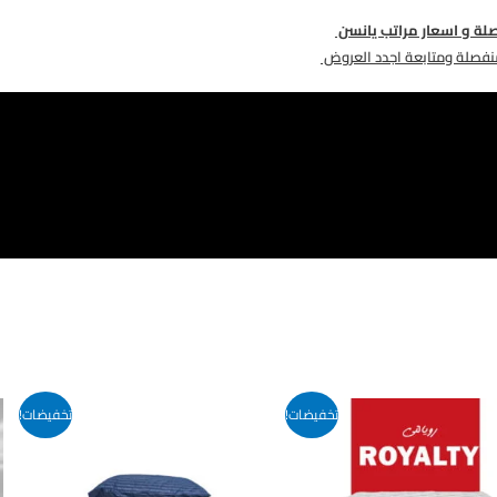
ة و اسعار مراتب يانسن
فصلة ومتابعة اجدد العروض
تخفيضات!
تخفيضات!