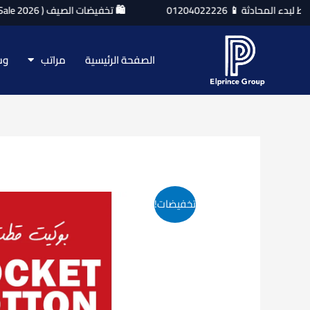
خطي
🛍️ تخفيضات الصيف ( Summer Sale 2026) خصم 10% علي مراتب يانسن ، انجلندر ، اسبرنج اير 🎉
لى
لمحتوى
الصفحة الرئيسية
مراتب
وس
تخفيضات!