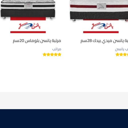
ة يانسن ميدي بيدك 28سم
مرتبة يانسن بلوماس 20سم
ب يانسن
مراتب
تقييم
تم التقييم
5.00
من 5