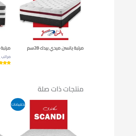
مرتبة يانسن ميدي بيدك 28سم
مرتبة يا
مراتب 
تم التق
5.00
من 5
منتجات ذات صلة
تخفيضات!