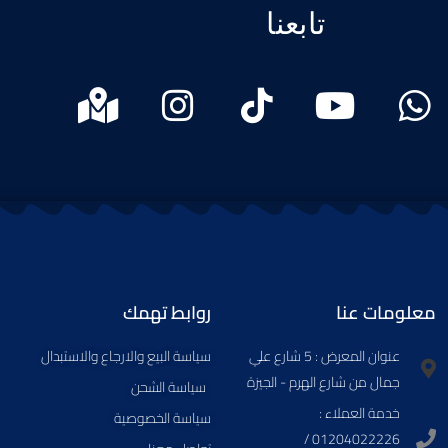
تابعنا
M
I
T
Y
W
a
n
i
o
h
p
s
k
u
a
-
t
t
t
t
m
a
o
u
s
a
g
k
b
a
r
r
e
p
معلومات عنا
روابط تهمك
k
a
p
عنوان المعرض : 5 شارع علي
سياسة البيع والارجاع والاستبدال
e
m
جمال من شارع الهرم - الجيزة
سياسة الشحن​
d
خدمة العملاء :
سياسة الخصوصية
01204022226 /