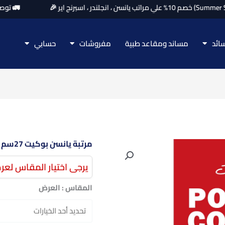
🚛 توصيل مجا
ائد
مساند ومقاعد طبية
مفروشات
حسابي
مرتبة يانسن بوكيت 27سم | 30سم
كمية
مرتبة
يرجى اختيار المقاس لعر
يانسن
بوكيت
المقاس : العرض
27سم
|